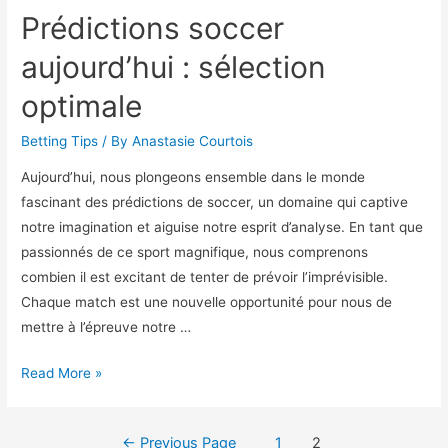
Prédictions soccer
aujourd’hui : sélection
optimale
Betting Tips
/ By
Anastasie Courtois
Aujourd’hui, nous plongeons ensemble dans le monde
fascinant des prédictions de soccer, un domaine qui captive
notre imagination et aiguise notre esprit d’analyse. En tant que
passionnés de ce sport magnifique, nous comprenons
combien il est excitant de tenter de prévoir l’imprévisible.
Chaque match est une nouvelle opportunité pour nous de
mettre à l’épreuve notre …
Prédictions
Read More »
soccer
aujourd’hui
Navigation
←
Previous Page
1
2
: