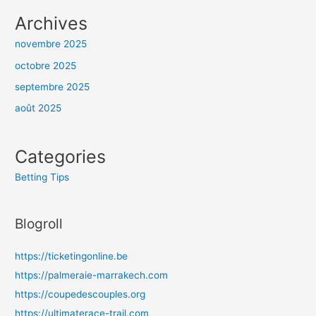
Archives
novembre 2025
octobre 2025
septembre 2025
août 2025
Categories
Betting Tips
Blogroll
https://ticketingonline.be
https://palmeraie-marrakech.com
https://coupedescouples.org
https://ultimaterace-trail.com