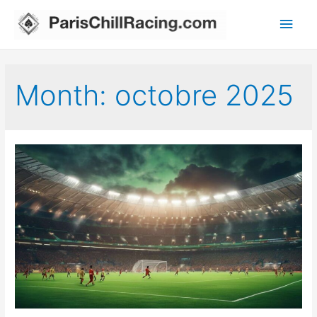
Main
Men
Month:
octobre 2025