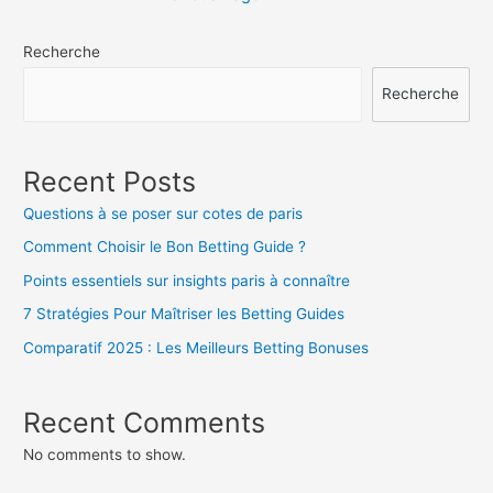
des
sélection
Recherche
optimale
articles
Recherche
Recent Posts
Questions à se poser sur cotes de paris
Comment Choisir le Bon Betting Guide ?
Points essentiels sur insights paris à connaître
7 Stratégies Pour Maîtriser les Betting Guides
Comparatif 2025 : Les Meilleurs Betting Bonuses
Recent Comments
No comments to show.