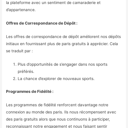
la plateforme avec un sentiment de camaraderie et
d’appartenance.
Offres de Correspondance de Dépôt :
Les offres de correspondance de dépôt améliorent nos dépôts
initiaux en fournissant plus de paris gratuits à apprécier. Cela
se traduit par :
Plus d’opportunités de s’engager dans nos sports
préférés.
La chance d’explorer de nouveaux sports.
Programmes de Fidélité :
Les programmes de fidélité renforcent davantage notre
connexion au monde des paris. Ils nous récompensent avec
des paris gratuits alors que nous continuons à participer,
reconnaissant notre engagement et nous faisant sentir