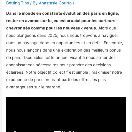
Betting Tips
/ By
Anastasie Courtois
Dans le monde en constante évolution des paris en ligne,
rester en avance sur le jeu est crucial pour les parieurs
chevronnés comme pour les nouveaux venus.
Alors que
nous plongeons dans 2025, nous nous trouvons à naviguer
dans un paysage riche en opportunités et en défis. Ensemble,
nous nous lançons dans une exploration des meilleurs bonus
de paris disponibles cette année, visant à nous armer des
connaissances nécessaires pour prendre des décisions
éclairées. Notre objectif collectif est simple : maximiser notre
expérience de paris en tirant parti des offres les plus
avantageuses sur le marché.