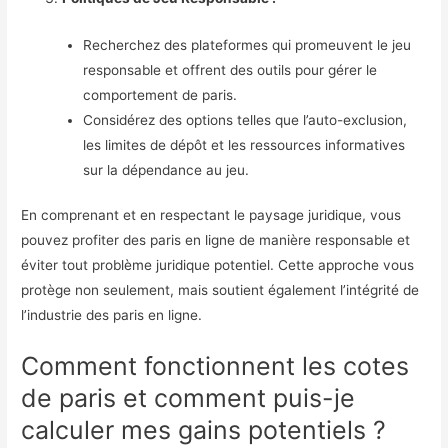
Recherchez des plateformes qui promeuvent le jeu
responsable et offrent des outils pour gérer le
comportement de paris.
Considérez des options telles que l’auto-exclusion,
les limites de dépôt et les ressources informatives
sur la dépendance au jeu.
En comprenant et en respectant le paysage juridique, vous
pouvez profiter des paris en ligne de manière responsable et
éviter tout problème juridique potentiel. Cette approche vous
protège non seulement, mais soutient également l’intégrité de
l’industrie des paris en ligne.
Comment fonctionnent les cotes
de paris et comment puis-je
calculer mes gains potentiels ?