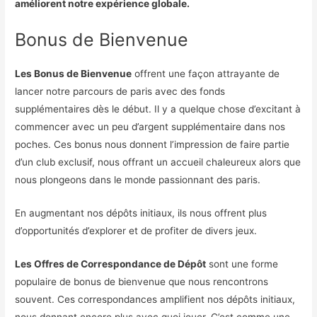
améliorent notre expérience globale.
Bonus de Bienvenue
Les Bonus de Bienvenue
offrent une façon attrayante de
lancer notre parcours de paris avec des fonds
supplémentaires dès le début. Il y a quelque chose d’excitant à
commencer avec un peu d’argent supplémentaire dans nos
poches. Ces bonus nous donnent l’impression de faire partie
d’un club exclusif, nous offrant un accueil chaleureux alors que
nous plongeons dans le monde passionnant des paris.
En augmentant nos dépôts initiaux, ils nous offrent plus
d’opportunités d’explorer et de profiter de divers jeux.
Les Offres de Correspondance de Dépôt
sont une forme
populaire de bonus de bienvenue que nous rencontrons
souvent. Ces correspondances amplifient nos dépôts initiaux,
nous donnant encore plus avec quoi jouer. C’est comme une