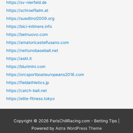
https://sv-nierfeld.de
https://schroeflialm.at
https://suedtirol2009.org
https://bici-initinere.info
https://betnuovo.com
https://amatoricastelfusano.com
https://nettunobaseball.net
https://askt.it
https://blurimini.com
https://orcsportboateuropeans2016.com
https://fieldathletics.jp
https://catch-ball.net
https://elite-fitness.tokyo
Copyright © 2026
ParisChillRacing.com - Betting Tips
|
Powered by
Astra WordPress Theme