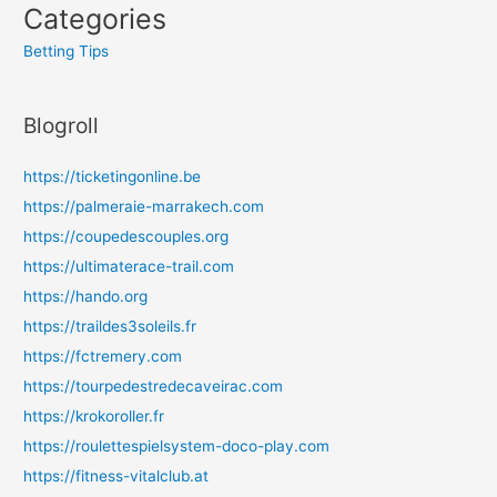
Categories
Betting Tips
Blogroll
https://ticketingonline.be
https://palmeraie-marrakech.com
https://coupedescouples.org
https://ultimaterace-trail.com
https://hando.org
https://traildes3soleils.fr
https://fctremery.com
https://tourpedestredecaveirac.com
https://krokoroller.fr
https://roulettespielsystem-doco-play.com
https://fitness-vitalclub.at