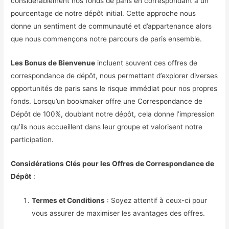
considérablement nos fonds de paris en correspondant à un
pourcentage de notre dépôt initial. Cette approche nous
donne un sentiment de communauté et d’appartenance alors
que nous commençons notre parcours de paris ensemble.
Les Bonus de Bienvenue
incluent souvent ces offres de
correspondance de dépôt, nous permettant d’explorer diverses
opportunités de paris sans le risque immédiat pour nos propres
fonds. Lorsqu’un bookmaker offre une Correspondance de
Dépôt de 100%, doublant notre dépôt, cela donne l’impression
qu’ils nous accueillent dans leur groupe et valorisent notre
participation.
Considérations Clés pour les Offres de Correspondance de
Dépôt
:
Termes et Conditions
: Soyez attentif à ceux-ci pour
vous assurer de maximiser les avantages des offres.